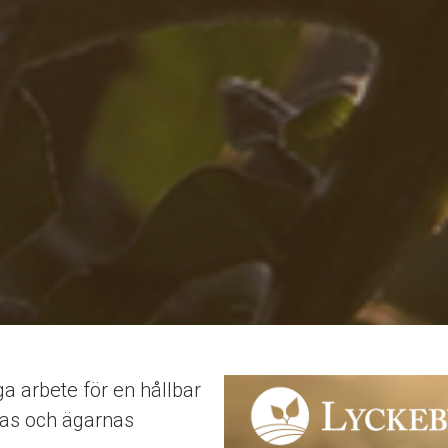
ga arbete för en hållbar
nas och ägarnas