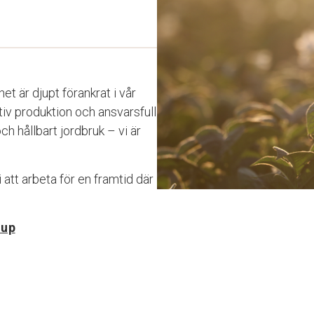
et är djupt förankrat i vår
tiv produktion och ansvarsfull
h hållbart jordbruk – vi är
i att arbeta för en framtid där
oup