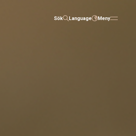
Sök
Language
Meny
SÖK