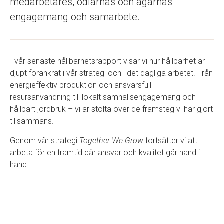
medarbetares, odlarnas och ägarnas
engagemang och samarbete.
I vår senaste hållbarhetsrapport visar vi hur hållbarhet är
djupt förankrat i vår strategi och i det dagliga arbetet. Från
energieffektiv produktion och ansvarsfull
resursanvändning till lokalt samhällsengagemang och
hållbart jordbruk – vi är stolta över de framsteg vi har gjort
tillsammans.
Genom vår strategi
Together We Grow
fortsätter vi att
arbeta för en framtid där ansvar och kvalitet går hand i
hand.
Läs hela rapporten här:
Hållbarhet – Lyckeby Group